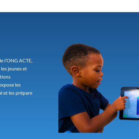
de l’ONG ACTE,
les jeunes et
tions
expose les
é et les prépare