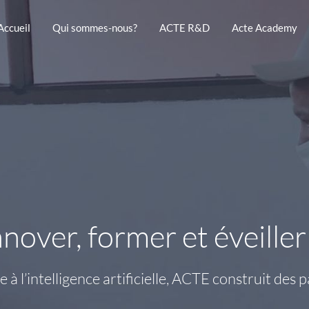
Accueil
Qui sommes-nous?
ACTE R&D
Acte Academy
ne nouvelle ère commen
arce qu’agir, c’est notre
nover, former et éveiller
pour célébrer notre 20e anniversaire et découvr
+1 000 enseignants et professionnels formés aux
à l’intelligence artificielle, ACTE construit des pa
impactés