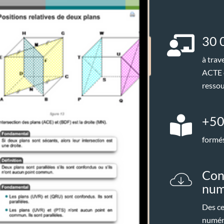
30 
à trav
ACTE o
ressou
+50
formés
Con
num
Des ce
numéri