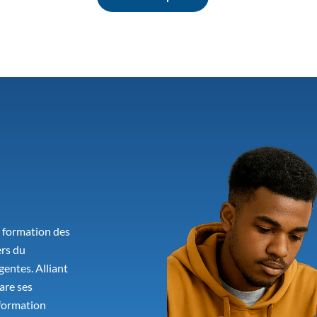
a formation des
ers du
gentes. Alliant
are ses
 formation