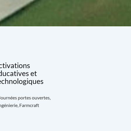
ctivations
ducatives et
echnologiques
 Journées portes ouvertes,
génierie, Farmcraft