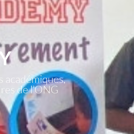
Y
s académiques,
aires de l’ONG