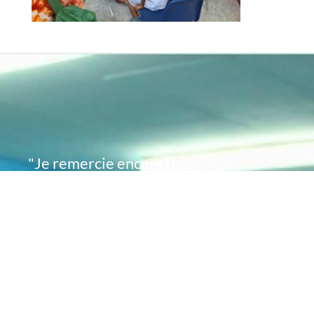
"Je remercie encore une
fois de plus Acte
Académie pour l'espoir
que vous avez su
remettre en moi..
désormais je sais