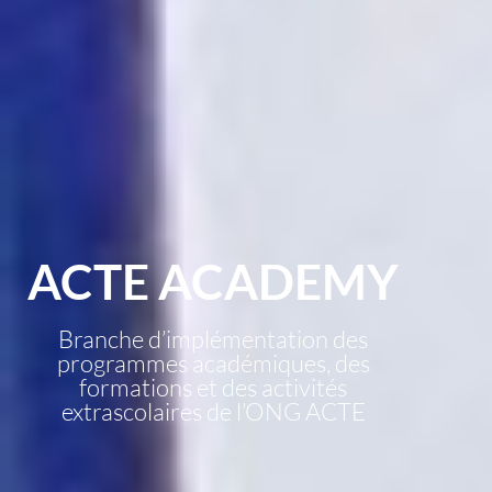
ACTE ACADEMY
Branche d’implémentation des
programmes académiques, des
formations et des activités
extrascolaires de l’ONG ACTE