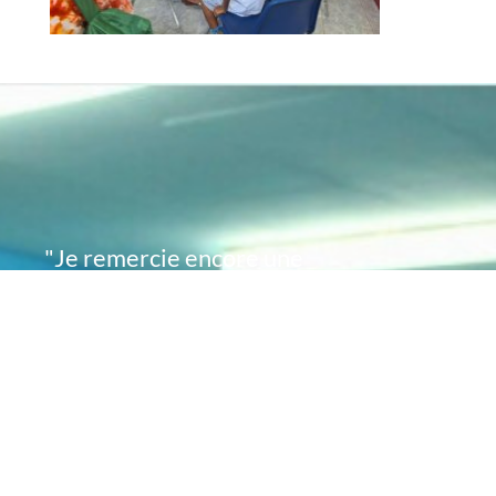
"Je remercie encore une
fois de plus Acte
Académie pour l'espoir
que vous avez su
remettre en moi..
désormais je sais