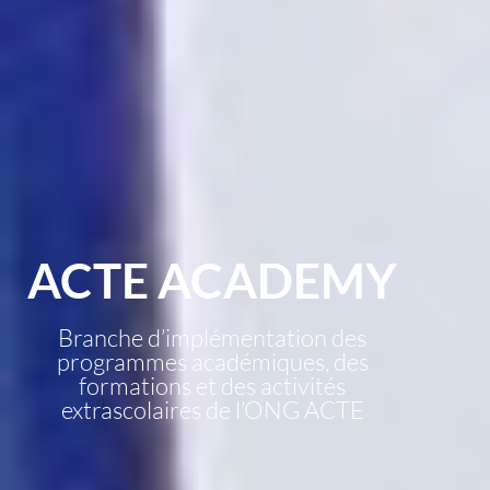
ACTE ACADEMY
Branche d’implémentation des
programmes académiques, des
formations et des activités
extrascolaires de l’ONG ACTE