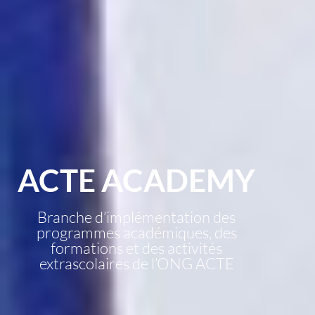
ACTE ACADEMY
Branche d’implémentation des
programmes académiques, des
formations et des activités
extrascolaires de l’ONG ACTE