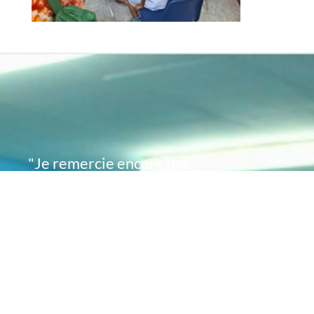
"Je remercie encore une
fois de plus Acte
Académie pour l'espoir
que vous avez su
remettre en moi..
désormais je sais