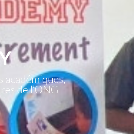
Y
s académiques,
aires de l’ONG