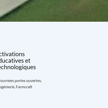
ctivations
ducatives et
echnologiques
 Journées portes ouvertes,
génierie, Farmcraft