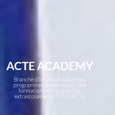
ACTE ACADEMY
Branche d’implémentation des
programmes académiques, des
formations et des activités
extrascolaires de l’ONG ACTE