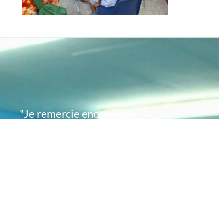
"Je remercie encore une
fois de plus Acte
Académie pour l'espoir
que vous avez su
remettre en moi..
désormais je sais