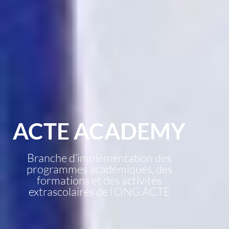
ACTE ACADEMY
Branche d’implémentation des
programmes académiques, des
formations et des activités
extrascolaires de l’ONG ACTE