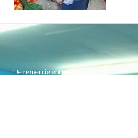
"Je remercie encore une
fois de plus Acte
Académie pour l'espoir
que vous avez su
remettre en moi..
désormais je sais