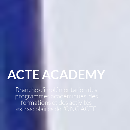
ACTE ACADEMY
Branche d’implémentation des
programmes académiques, des
formations et des activités
extrascolaires de l’ONG ACTE