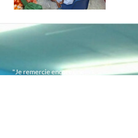
"Je remercie encore une
fois de plus Acte
Académie pour l'espoir
que vous avez su
remettre en moi..
désormais je sais