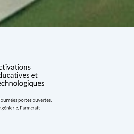
ctivations
ducatives et
echnologiques
 Journées portes ouvertes,
génierie, Farmcraft