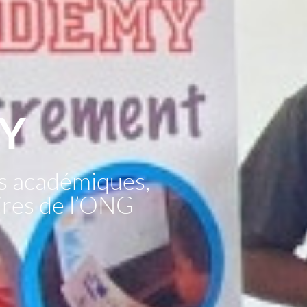
Y
s académiques,
aires de l’ONG