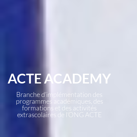
ACTE ACADEMY
Branche d’implémentation des
programmes académiques, des
formations et des activités
extrascolaires de l’ONG ACTE