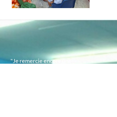
"Je remercie encore une
fois de plus Acte
Académie pour l'espoir
que vous avez su
remettre en moi..
désormais je sais