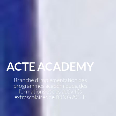
ACTE ACADEMY
Branche d’implémentation des
programmes académiques, des
formations et des activités
extrascolaires de l’ONG ACTE