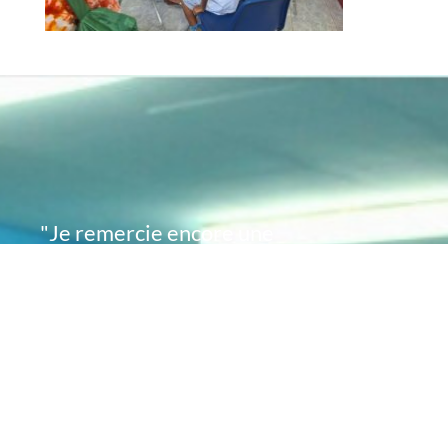
"Je remercie encore une
fois de plus Acte
Académie pour l'espoir
que vous avez su
remettre en moi..
désormais je sais