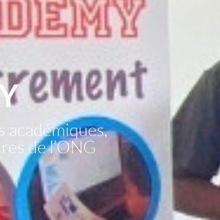
Y
s académiques,
aires de l’ONG