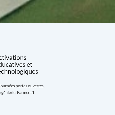
ctivations
ducatives et
echnologiques
 Journées portes ouvertes,
génierie, Farmcraft