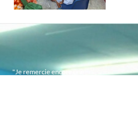
"Je remercie encore une
fois de plus Acte
Académie pour l'espoir
que vous avez su
remettre en moi..
désormais je sais