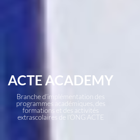
ACTE ACADEMY
Branche d’implémentation des
programmes académiques, des
formations et des activités
extrascolaires de l’ONG ACTE