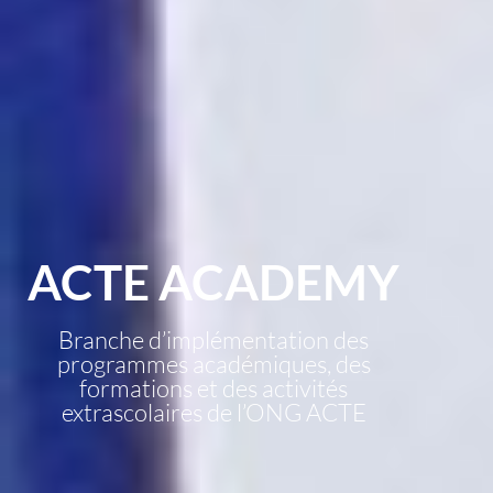
ACTE ACADEMY
Branche d’implémentation des
programmes académiques, des
formations et des activités
extrascolaires de l’ONG ACTE