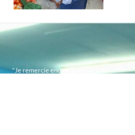
"Je remercie encore une
fois de plus Acte
Académie pour l'espoir
que vous avez su
remettre en moi..
désormais je sais