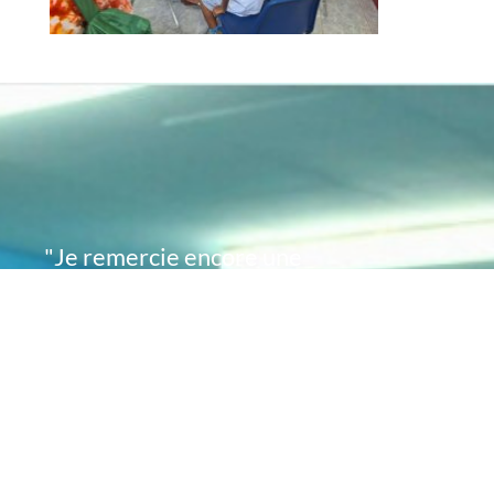
"Je remercie encore une
fois de plus Acte
Académie pour l'espoir
que vous avez su
remettre en moi..
désormais je sais