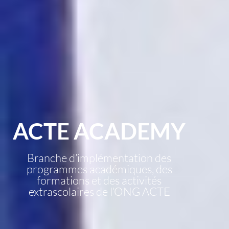
ACTE ACADEMY
Branche d’implémentation des
programmes académiques, des
formations et des activités
extrascolaires de l’ONG ACTE