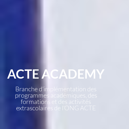
ACTE ACADEMY
Branche d’implémentation des
programmes académiques, des
formations et des activités
extrascolaires de l’ONG ACTE