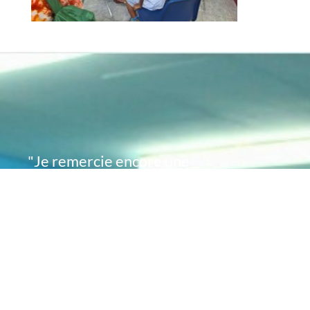
"Je remercie encore une
fois de plus Acte
Académie pour l'espoir
que vous avez su
remettre en moi..
désormais je sais