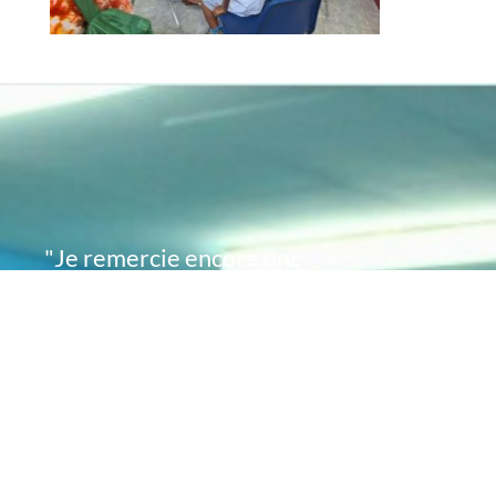
"Je remercie encore une
fois de plus Acte
Académie pour l'espoir
que vous avez su
remettre en moi..
désormais je sais