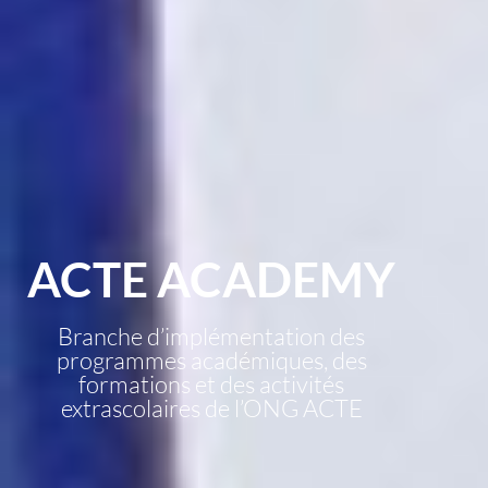
ACTE ACADEMY
Branche d’implémentation des
programmes académiques, des
formations et des activités
extrascolaires de l’ONG ACTE