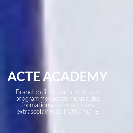
ACTE ACADEMY
Branche d’implémentation des
programmes académiques, des
formations et des activités
extrascolaires de l’ONG ACTE