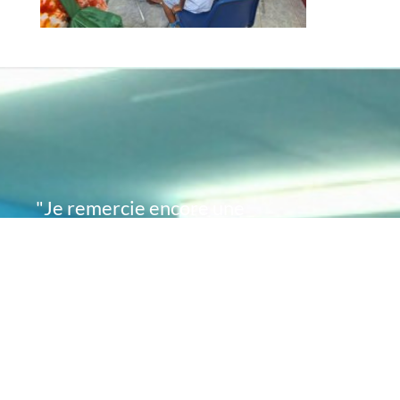
"Je remercie encore une
fois de plus Acte
Académie pour l'espoir
que vous avez su
remettre en moi..
désormais je sais