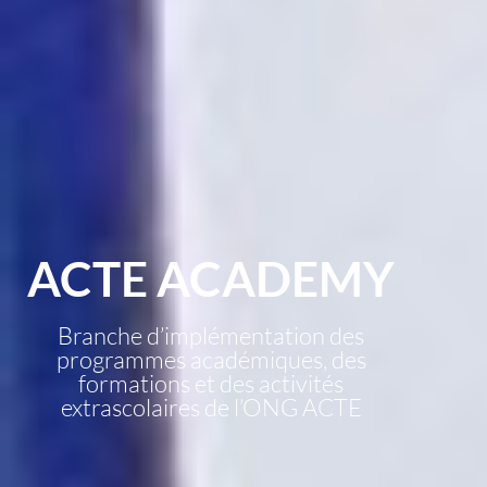
ACTE ACADEMY
Branche d’implémentation des
programmes académiques, des
formations et des activités
extrascolaires de l’ONG ACTE