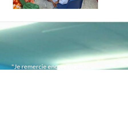
"Je remercie encore une
fois de plus Acte
Académie pour l'espoir
que vous avez su
remettre en moi..
désormais je sais