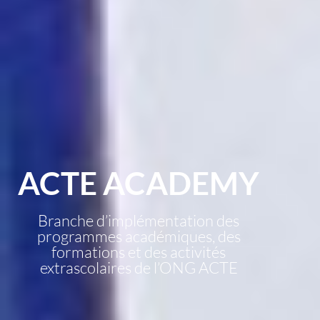
ACTE ACADEMY
Branche d’implémentation des
programmes académiques, des
formations et des activités
extrascolaires de l’ONG ACTE