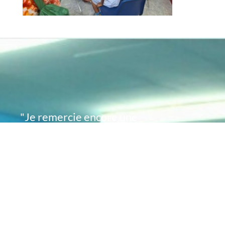
"Je remercie encore une
fois de plus Acte
Académie pour l'espoir
que vous avez su
remettre en moi..
désormais je sais