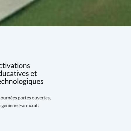
ctivations
ducatives et
echnologiques
 Journées portes ouvertes,
génierie, Farmcraft