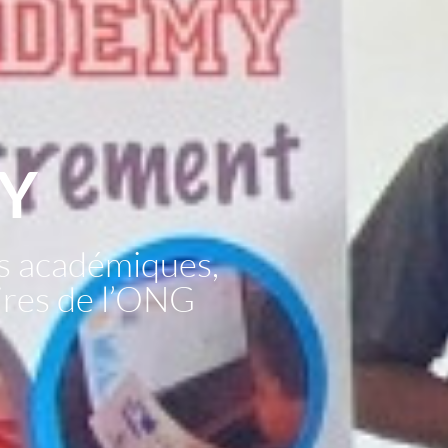
Y
s académiques,
aires de l’ONG