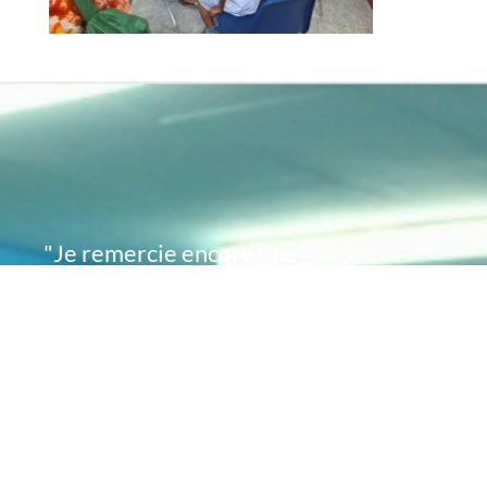
"Je remercie encore une
fois de plus Acte
Académie pour l'espoir
que vous avez su
remettre en moi..
désormais je sais