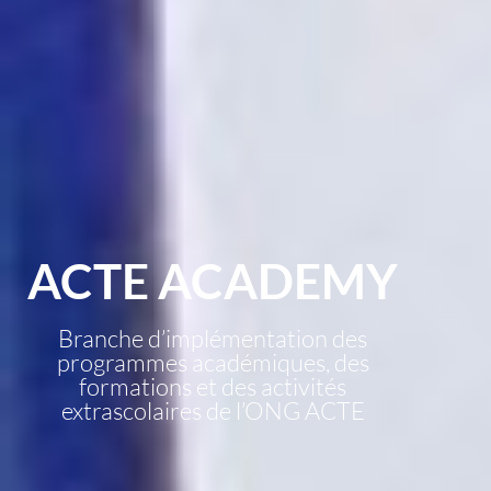
ACTE ACADEMY
Branche d’implémentation des
programmes académiques, des
formations et des activités
extrascolaires de l’ONG ACTE