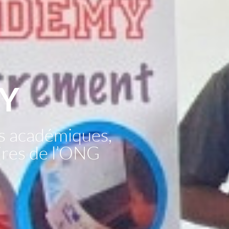
Y
s académiques,
aires de l’ONG