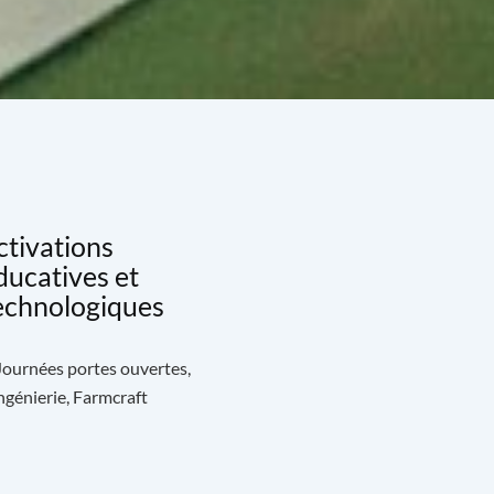
ctivations
ducatives et
echnologiques
 Journées portes ouvertes,
génierie, Farmcraft