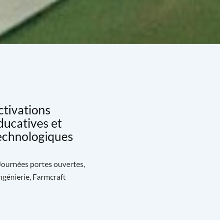
ctivations
ducatives et
echnologiques
 Journées portes ouvertes,
génierie, Farmcraft