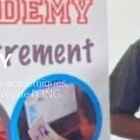
Y
s académiques,
aires de l’ONG