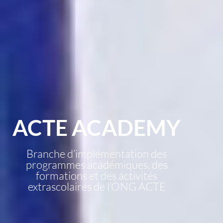
ACTE ACADEMY
Branche d’implémentation des
programmes académiques, des
formations et des activités
extrascolaires de l’ONG ACTE