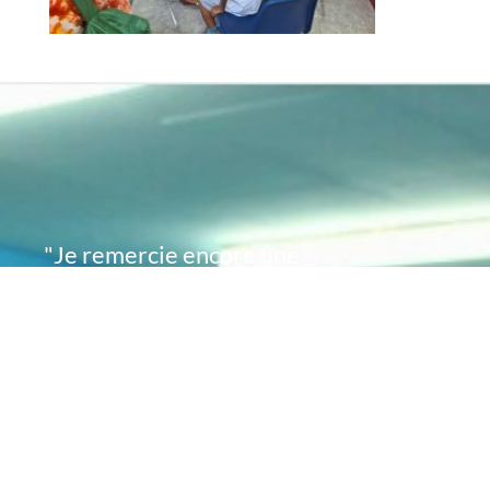
"Je remercie encore une
fois de plus Acte
Académie pour l'espoir
que vous avez su
remettre en moi..
désormais je sais