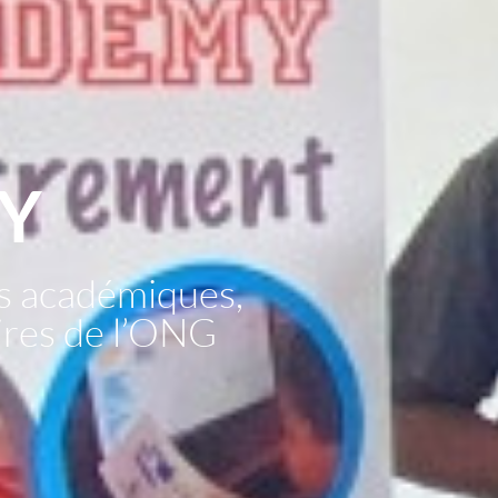
Y
s académiques,
aires de l’ONG