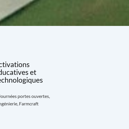
ctivations
ducatives et
echnologiques
 Journées portes ouvertes,
génierie, Farmcraft