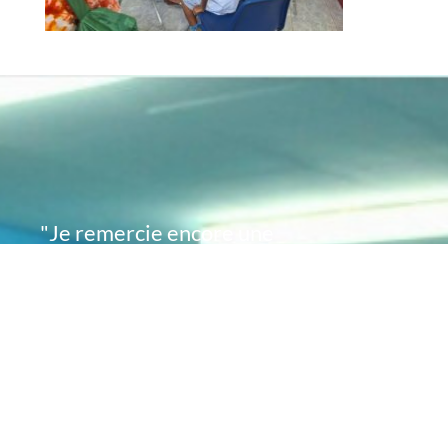
"Je remercie encore une
fois de plus Acte
Académie pour l'espoir
que vous avez su
remettre en moi..
désormais je sais