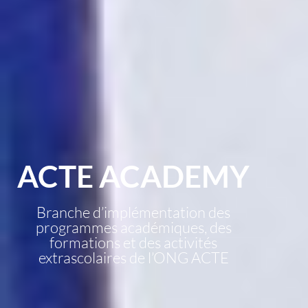
ACTE ACADEMY
Branche d’implémentation des
programmes académiques, des
formations et des activités
extrascolaires de l’ONG ACTE