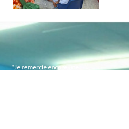
"Je remercie encore une
fois de plus Acte
Académie pour l'espoir
que vous avez su
remettre en moi..
désormais je sais