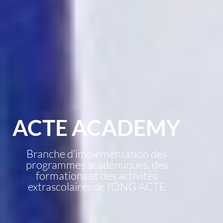
ACTE ACADEMY
Branche d’implémentation des
programmes académiques, des
formations et des activités
extrascolaires de l’ONG ACTE