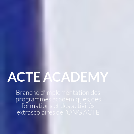
ACTE ACADEMY
Branche d’implémentation des
programmes académiques, des
formations et des activités
extrascolaires de l’ONG ACTE