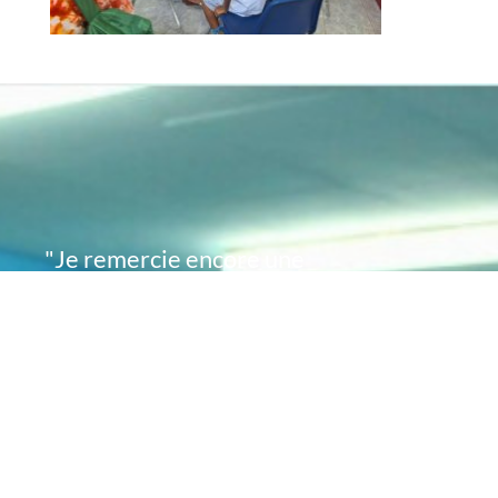
"Je remercie encore une
fois de plus Acte
Académie pour l'espoir
que vous avez su
remettre en moi..
désormais je sais