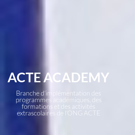
ACTE ACADEMY
Branche d’implémentation des
programmes académiques, des
formations et des activités
extrascolaires de l’ONG ACTE