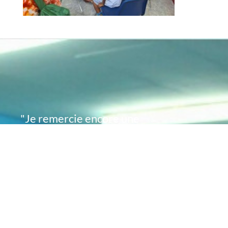
"Je remercie encore une
fois de plus Acte
Académie pour l'espoir
que vous avez su
remettre en moi..
désormais je sais