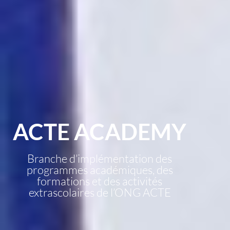
ACTE ACADEMY
Branche d’implémentation des
programmes académiques, des
formations et des activités
extrascolaires de l’ONG ACTE