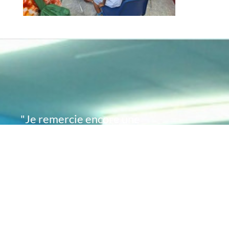
"Je remercie encore une
fois de plus Acte
Académie pour l'espoir
que vous avez su
remettre en moi..
désormais je sais