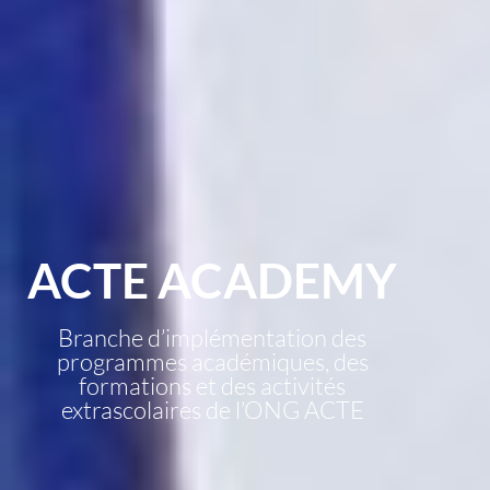
ACTE ACADEMY
Branche d’implémentation des
programmes académiques, des
formations et des activités
extrascolaires de l’ONG ACTE