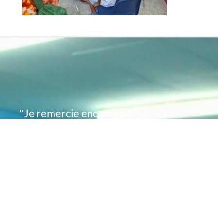
"Je remercie encore une
fois de plus Acte
Académie pour l'espoir
que vous avez su
remettre en moi..
désormais je sais