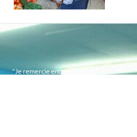
"Je remercie encore une
fois de plus Acte
Académie pour l'espoir
que vous avez su
remettre en moi..
désormais je sais