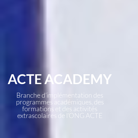
ACTE ACADEMY
Branche d’implémentation des
programmes académiques, des
formations et des activités
extrascolaires de l’ONG ACTE