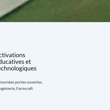
ctivations
ducatives et
echnologiques
 Journées portes ouvertes,
génierie, Farmcraft