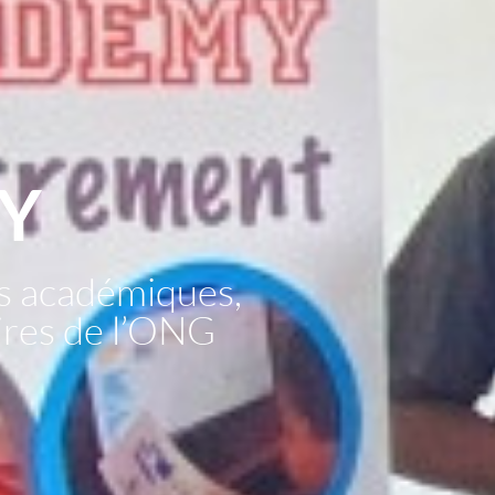
Y
s académiques,
aires de l’ONG