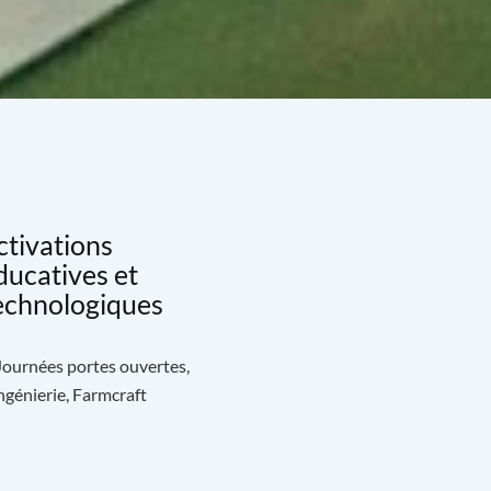
ctivations
ducatives et
echnologiques
 Journées portes ouvertes,
génierie, Farmcraft