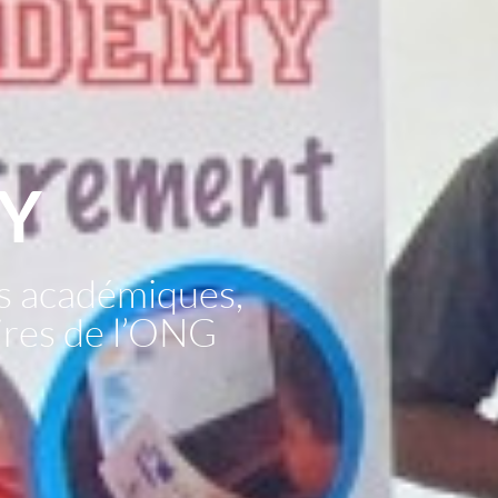
Y
s académiques,
aires de l’ONG