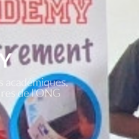
Y
s académiques,
aires de l’ONG