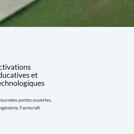
ctivations
ducatives et
echnologiques
 Journées portes ouvertes,
génierie, Farmcraft