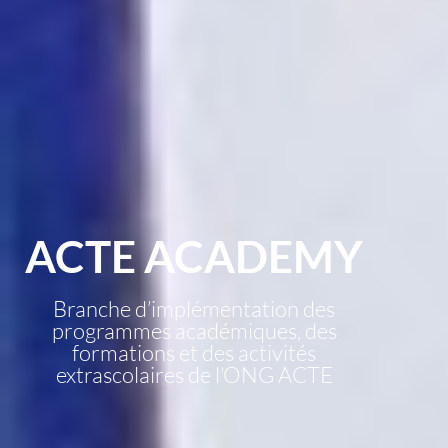
ACTE ACADEMY
Branche d’implémentation des
programmes académiques, des
formations et des activités
extrascolaires de l’ONG ACTE