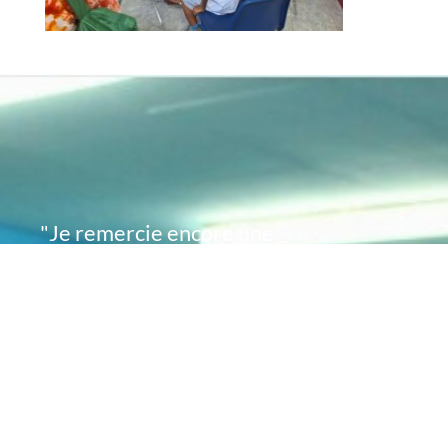
"Je remercie encore une
fois de plus Acte
Académie pour l'espoir
que vous avez su
remettre en moi..
désormais je sais