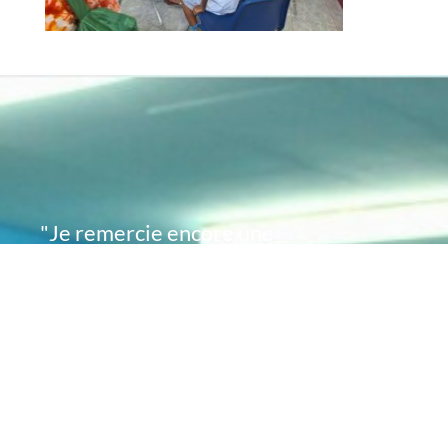
"Je remercie encore une
fois de plus Acte
Académie pour l'espoir
que vous avez su
remettre en moi..
désormais je sais