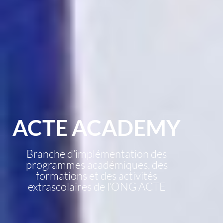
ACTE ACADEMY
Branche d’implémentation des
programmes académiques, des
formations et des activités
extrascolaires de l’ONG ACTE