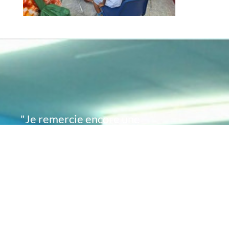
"Je remercie encore une
fois de plus Acte
Académie pour l'espoir
que vous avez su
remettre en moi..
désormais je sais