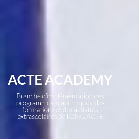
ACTE ACADEMY
Branche d’implémentation des
programmes académiques, des
formations et des activités
extrascolaires de l’ONG ACTE