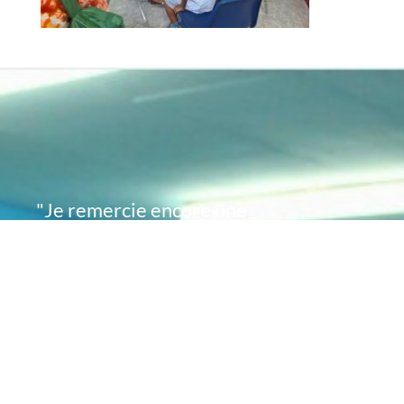
"Je remercie encore une
fois de plus Acte
Académie pour l'espoir
que vous avez su
remettre en moi..
désormais je sais