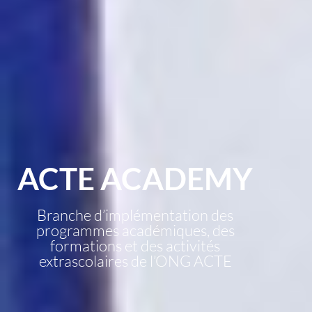
ACTE ACADEMY
Branche d’implémentation des
programmes académiques, des
formations et des activités
extrascolaires de l’ONG ACTE