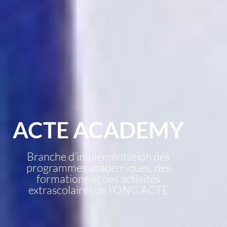
ACTE ACADEMY
Branche d’implémentation des
programmes académiques, des
formations et des activités
extrascolaires de l’ONG ACTE