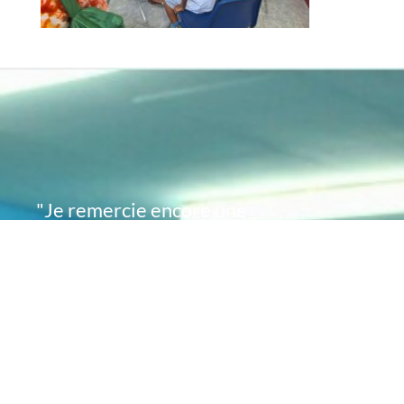
"Je remercie encore une
fois de plus Acte
Académie pour l'espoir
que vous avez su
remettre en moi..
désormais je sais