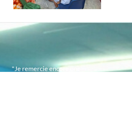
"Je remercie encore une
fois de plus Acte
Académie pour l'espoir
que vous avez su
remettre en moi..
désormais je sais