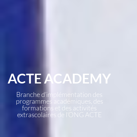
ACTE ACADEMY
Branche d’implémentation des
programmes académiques, des
formations et des activités
extrascolaires de l’ONG ACTE