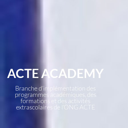
ACTE ACADEMY
Branche d’implémentation des
programmes académiques, des
formations et des activités
extrascolaires de l’ONG ACTE