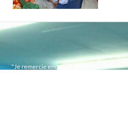
"Je remercie encore une
fois de plus Acte
Académie pour l'espoir
que vous avez su
remettre en moi..
désormais je sais