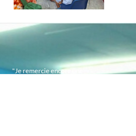
"Je remercie encore une
fois de plus Acte
Académie pour l'espoir
que vous avez su
remettre en moi..
désormais je sais