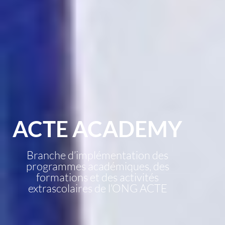
ACTE ACADEMY
Branche d’implémentation des
programmes académiques, des
formations et des activités
extrascolaires de l’ONG ACTE