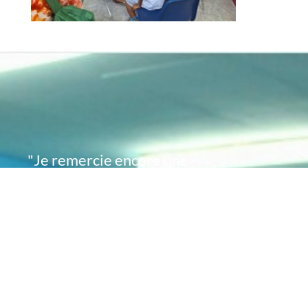
"Je remercie encore une
fois de plus Acte
Académie pour l'espoir
que vous avez su
remettre en moi..
désormais je sais