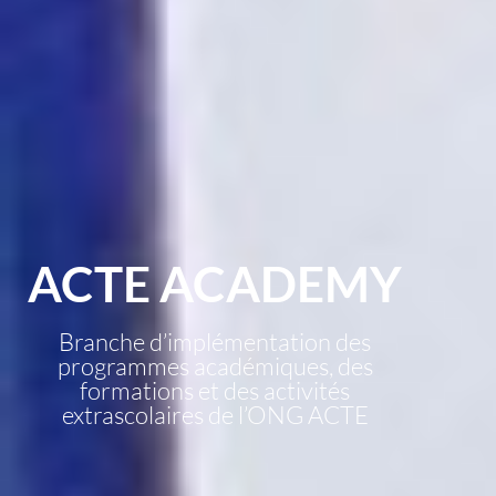
ACTE ACADEMY
Branche d’implémentation des
programmes académiques, des
formations et des activités
extrascolaires de l’ONG ACTE