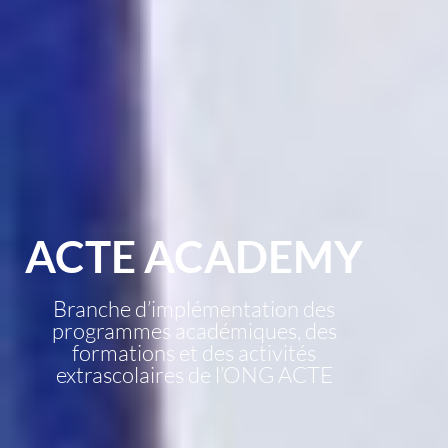
ACTE ACADEMY
Branche d’implémentation des
programmes académiques, des
formations et des activités
extrascolaires de l’ONG ACTE