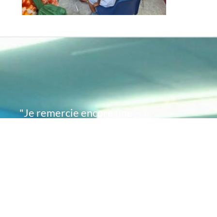
"Je remercie encore une
fois de plus Acte
Académie pour l'espoir
que vous avez su
remettre en moi..
désormais je sais