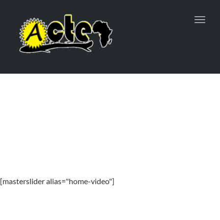
Toggl
navig
[masterslider alias="home-video"]