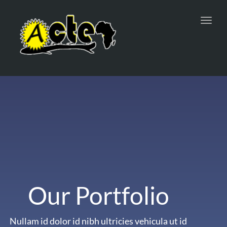
Toggl
navig
Our Portfolio
Nullam id dolor id nibh ultricies vehicula ut id