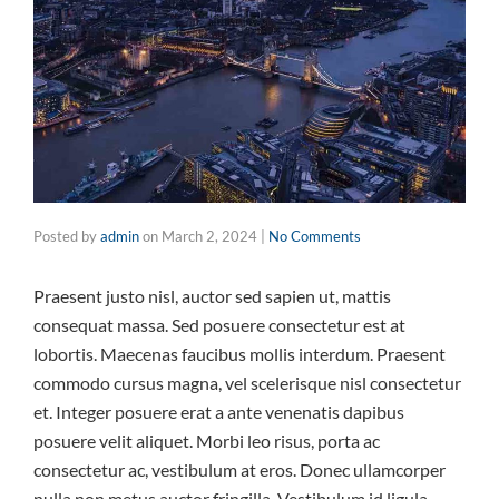
Posted by
admin
on
March 2, 2024
|
No Comments
Praesent justo nisl, auctor sed sapien ut, mattis
consequat massa. Sed posuere consectetur est at
lobortis. Maecenas faucibus mollis interdum. Praesent
commodo cursus magna, vel scelerisque nisl consectetur
et. Integer posuere erat a ante venenatis dapibus
posuere velit aliquet. Morbi leo risus, porta ac
consectetur ac, vestibulum at eros. Donec ullamcorper
nulla non metus auctor fringilla. Vestibulum id ligula